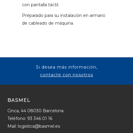
con pantalla táctil.
Preparado para su instalación en armario
de cableado de máquina.
Si desea más información,
contacte con nosotro
s
BASMEL
Cinca, 44 08030 Barcelona
Teléfono: 93 346 01 16
Mail:
logistica@basmel.es