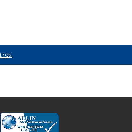
tro
s